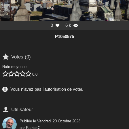
0
6 k


P1050575

Votes (
0
)
Note moyenne :





0,0
Vous n'avez pas l'autorisation de voter.

Utilisateur
Publiée le
Vendredi 20 Octobre 2023
par
PatrickC