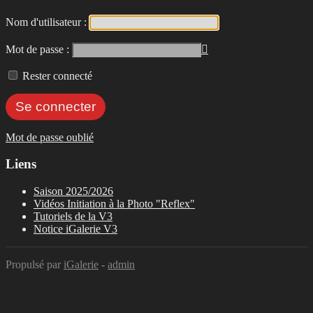
Nom d'utilisateur :
Mot de passe :

Rester connecté
Mot de passe oublié
Liens
Saison 2025/2026
Vidéos Initiation à la Photo "Reflex"
Tutoriels de la V3
Notice iGalerie V3
Propulsé par
iGalerie
-
admin