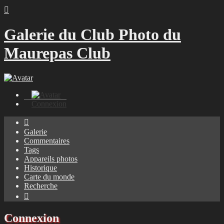

Galerie du Club Photo du
Maurepas Club
Connexion

Galerie
Commentaires
Tags
Appareils photos
Historique
Carte du monde
Recherche

Connexion