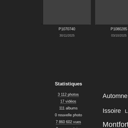
P1070740
P1080285
30/11/2025
03/10/2025
Statistiques
3 112 photos
Automne
17 vidéos
111 albums
Issoire
L
0 nouvelle photo
7 860 602 vues
Montfor