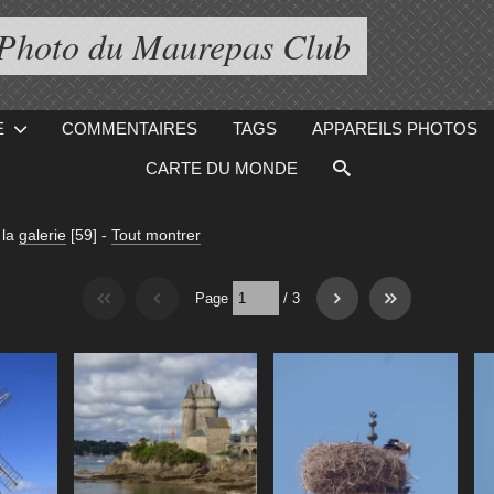
 Photo du Maurepas Club
E
COMMENTAIRES
TAGS
APPAREILS PHOTOS
CARTE DU MONDE
 la
galerie
[59]
-
Tout montrer
Page
/
3