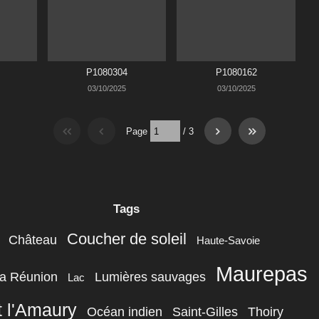
P1080304
P1080162
03/10/2025
03/10/2025
Page
/
3
Tags
Coucher de soleil
Château
Haute-Savoie
Maurepas
a Réunion
Lumières sauvages
Lac
t l'Amaury
Océan indien
Saint-Gilles
Thoiry