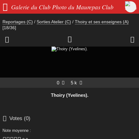

Galerie du Club Photo du Maurepas Club
Reportages (C)
/
Sorties Atelier (C)
/
Thoiry et ses enseignes (A)
[18/36]



0
5 k


Thoiry (Yvelines).

Votes (
0
)
Note moyenne :