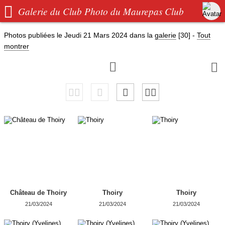

Galerie du Club Photo du Maurepas Club
Photos publiées le
Jeudi 21 Mars 2024
dans la
galerie
[30]
-
Tout
montrer


Château de Thoiry
Thoiry
Thoiry
21/03/2024
21/03/2024
21/03/2024