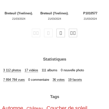
Breteuil (Yvelines).
Breteuil (Yvelines).
P1010577
21/03/2024
21/03/2024
21/03/2024
Statistiques
3 112 photos
17 vidéos
111 albums
0 nouvelle photo
7 894 784 vues
0 commentaire
36 votes
19 favoris
Tags
Automne
Coucher de soleil
Château