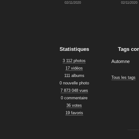
02/11/2020
02/11/2020
Statistiques
Tags co
3 112 photos
Automne
17 vidéos
111 albums
Tous les tags
0 nouvelle photo
7 873 048 vues
0 commentaire
36 votes
19 favoris