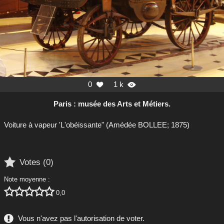
0
1 k


Paris : musée des Arts et Métiers.
Voiture à vapeur 'L'obéissante" (Amédée BOLLEE; 1875)

Votes (
0
)
Note moyenne :





0,0
Vous n'avez pas l'autorisation de voter.