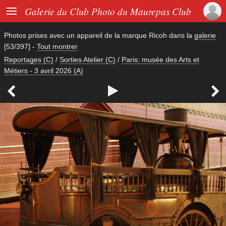

Galerie du Club Photo du Maurepas Club
Photos prises avec un appareil de la marque
Ricoh
dans la
galerie
[53/397]
-
Tout montrer
Reportages (C)
/
Sorties Atelier (C)
/
Paris: musée des Arts et
Métiers - 3 avril 2026 (A)


