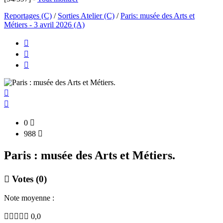
Reportages (C)
/
Sorties Atelier (C)
/
Paris: musée des Arts et
Métiers - 3 avril 2026 (A)





0

988

Paris : musée des Arts et Métiers.

Votes (
0
)
Note moyenne :





0,0