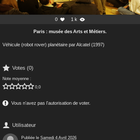
0
1 k


Paris : musée des Arts et Métiers.
Véhicule (robot rover) planétaire par Alcatel (1997)

Votes (
0
)
Note moyenne :





0,0
Vous n'avez pas l'autorisation de voter.

Utilisateur
Publiée le
Samedi 4 Avril 2026