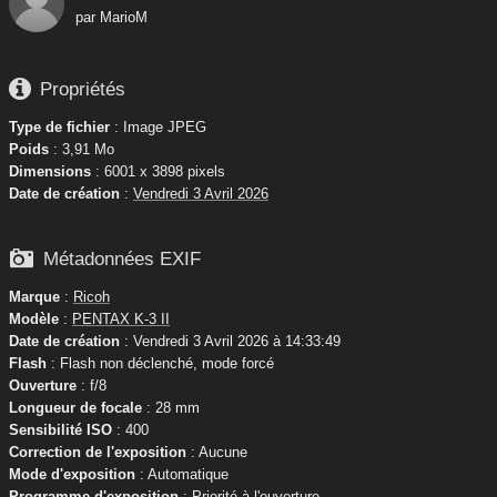
par
MarioM

Propriétés
Type de fichier
: Image JPEG
Poids
: 3,91 Mo
Dimensions
: 6001 x 3898 pixels
Date de création
:
Vendredi 3 Avril 2026

Métadonnées EXIF
Marque
:
Ricoh
Modèle
:
PENTAX K-3 II
Date de création
: Vendredi 3 Avril 2026 à 14:33:49
Flash
: Flash non déclenché, mode forcé
Ouverture
: f/8
Longueur de focale
: 28 mm
Sensibilité ISO
: 400
Correction de l'exposition
: Aucune
Mode d'exposition
: Automatique
Programme d'exposition
: Priorité à l'ouverture