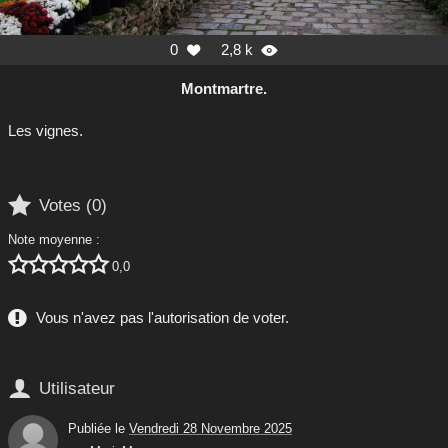
0
2,8 k


Montmartre.
Les vignes.

Votes (
0
)
Note moyenne :





0,0
Vous n'avez pas l'autorisation de voter.

Utilisateur
Publiée le
Vendredi 28 Novembre 2025