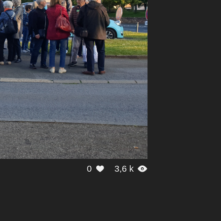
0
3,6 k

