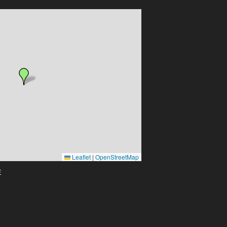
Leaflet
|
OpenStreetMap
E