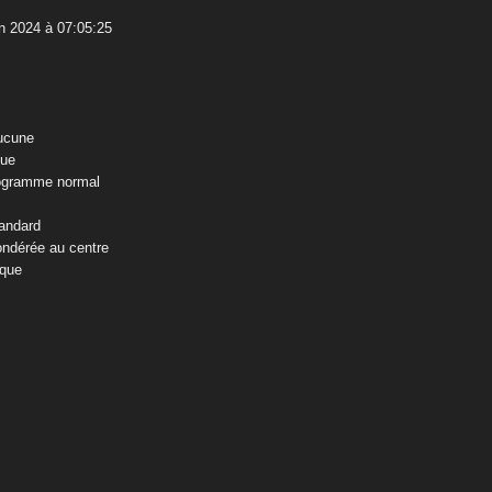
n 2024 à 07:05:25
ucune
que
ogramme normal
andard
ndérée au centre
ique