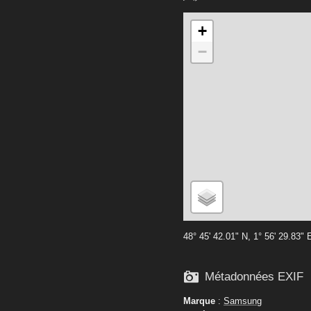
+
−
48° 45' 42.01" N, 1° 56' 29.83" 

Métadonnées EXIF
Marque
:
Samsung