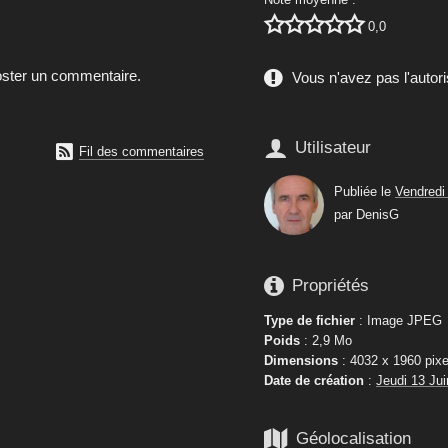





0,0
poster un commentaire.
Vous n'avez pas l'autori

Utilisateur

Fil des commentaires
Publiée le
Vendredi
par
DenisG

Propriétés
Type de fichier
: Image JPEG
Poids
: 2,9 Mo
Dimensions
: 4032 x 1960 pixe
Date de création
:
Jeudi 13 Ju

Géolocalisation