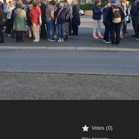

Votes (
0
)
Note moyenne :