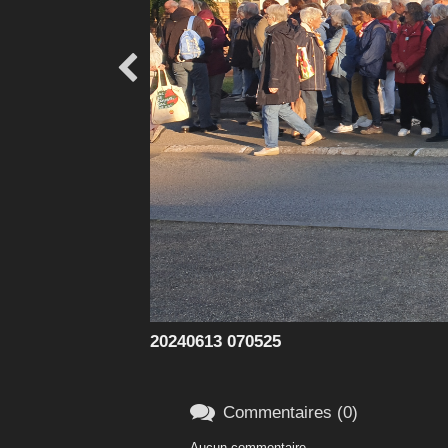

20240613 070525

Commentaires (0)
Aucun commentaire.