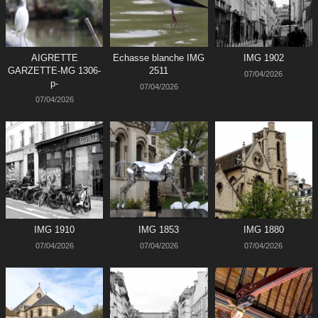
AIGRETTE
Echasse blanche IMG
IMG 1902
GARZETTE-MG 1306-
2511
07/04/2026
p-
07/04/2026
07/04/2026
IMG 1910
IMG 1853
IMG 1880
07/04/2026
07/04/2026
07/04/2026