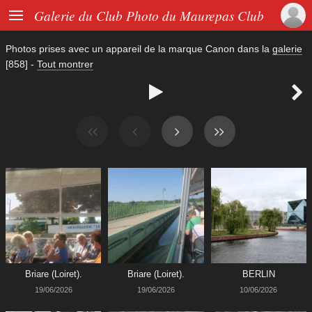

Galerie du Club Photo du Maurepas Club
Photos prises avec un appareil de la marque
Canon
dans la
galerie
[858]
-
Tout montrer


Briare (Loiret).
Briare (Loiret).
BERLIN
19/06/2026
19/06/2026
10/06/2026