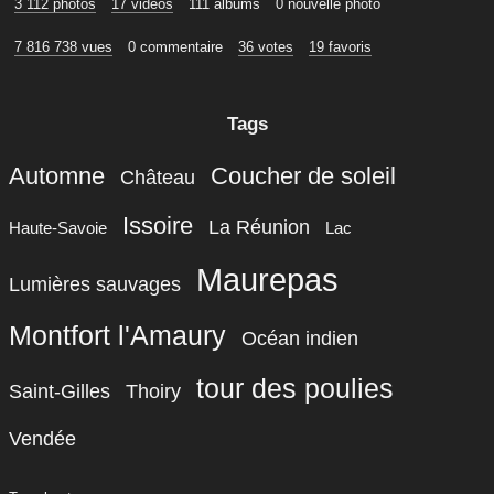
3 112 photos
17 vidéos
111 albums
0 nouvelle photo
7 816 738 vues
0 commentaire
36 votes
19 favoris
Tags
Automne
Coucher de soleil
Château
Issoire
La Réunion
Haute-Savoie
Lac
Maurepas
Lumières sauvages
Montfort l'Amaury
Océan indien
tour des poulies
Saint-Gilles
Thoiry
Vendée