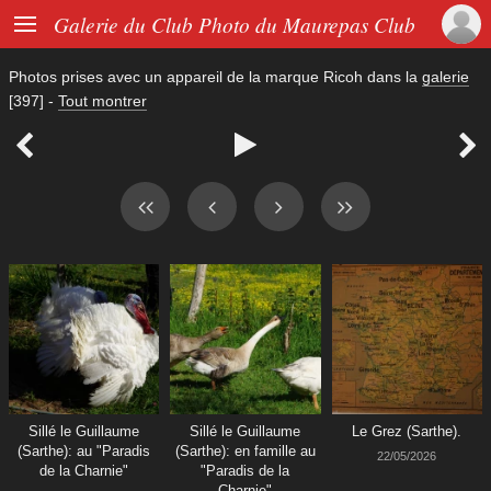

Galerie du Club Photo du Maurepas Club
Photos prises avec un appareil de la marque
Ricoh
dans la
galerie
[397]
-
Tout montrer



Sillé le Guillaume
Sillé le Guillaume
Le Grez (Sarthe).
(Sarthe): au "Paradis
(Sarthe): en famille au
22/05/2026
de la Charnie"
"Paradis de la
Charnie"