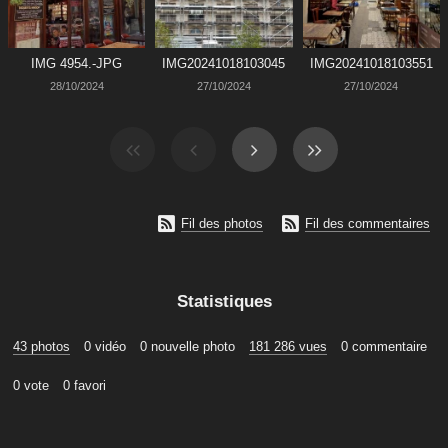
IMG 4954.-JPG
IMG20241018103045
IMG20241018103551
28/10/2024
27/10/2024
27/10/2024


Fil des photos
Fil des commentaires
Statistiques
43 photos
0 vidéo
0 nouvelle photo
181 286 vues
0 commentaire
0 vote
0 favori