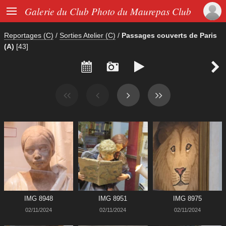

Galerie du Club Photo du Maurepas Club
Reportages (C)
/
Sorties Atelier (C)
/
Passages couverts de Paris
(A)
[43]




IMG 8948
IMG 8951
IMG 8975
02/11/2024
02/11/2024
02/11/2024