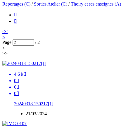
Reportages (C)
/
Sorties Atelier (C)
/
Thoiry et ses enseignes (A)


<<
<
Page
/
2
>
>>
4,6 k

0

0

0

20240318 150217[1]
21/03/2024