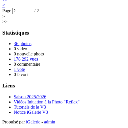
<<
<
Page
/
2
>
>>
Statistiques
36 photos
0 vidéo
0 nouvelle photo
178 292 vues
0 commentaire
1 vote
0 favori
Liens
Saison 2025/2026
Vidéos Initiation à la Photo "Reflex"
Tutoriels de la V3
Notice iGalerie V3
Propulsé par
iGalerie
-
admin