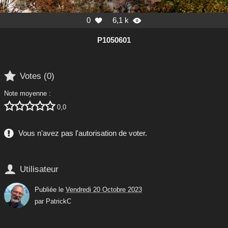
0
6,1 k


P1050601

Votes (
0
)
Note moyenne :





0,0
Vous n'avez pas l'autorisation de voter.

Utilisateur
Publiée le
Vendredi 20 Octobre 2023
par
PatrickC