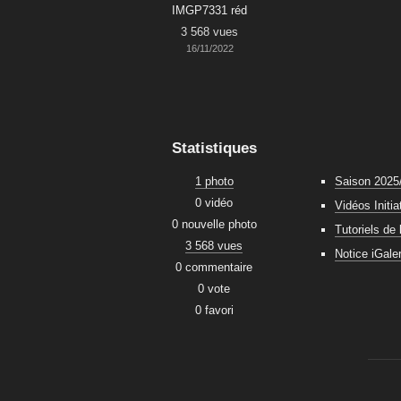
IMGP7331 réd
3 568 vues
16/11/2022
Statistiques
1 photo
Saison 2025
0 vidéo
Vidéos Initia
0 nouvelle photo
Tutoriels de 
3 568 vues
Notice iGale
0 commentaire
0 vote
0 favori