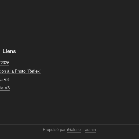
Liens
/2026
tion à la Photo "Reflex"
la V3
rie V3
Propulsé par
iGalerie
-
admin